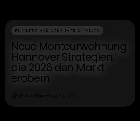
BUSINESS AND CONSUMER SERVICES
Neue Monteurwohnung
Hannover Strategien,
die 2026 den Markt
erobern
Michael Kim
Apr 29, 2026
M