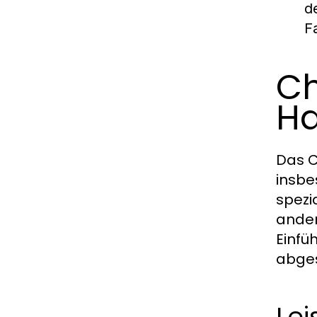
d
F
Ch
H
Das C
insbe
spezi
ander
Einfü
abges
Lei