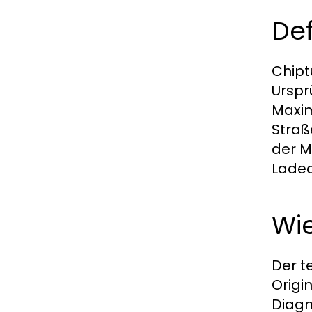
Def
Chipt
Urspr
Maxim
Straß
der M
Lade
Wie
Der t
Origi
Diagn