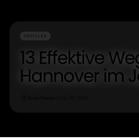
VEHICLES
13 Effektive W
Hannover im J
Brent Kramer
Apr 29, 2026
B