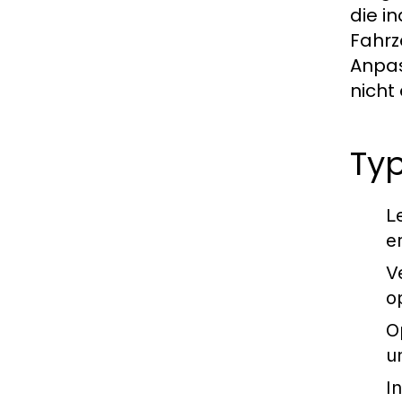
die i
Fahrz
Anpas
nicht 
Typ
L
e
V
o
O
u
I