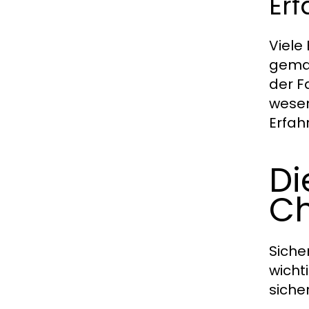
Er
Viele
gemac
der F
wesen
Erfah
Di
Ch
Siche
wicht
sicher