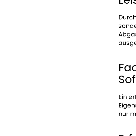
Durch
sonde
Abgas
ausge
Fac
So
Ein e
Eigen
nur m