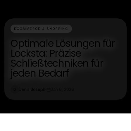
ECOMMERCE & SHOPPING
Optimale Lösungen für
Locksta: Präzise
Schließtechniken für
jeden Bedarf
Denis Joseph
Jan 6, 2026
D