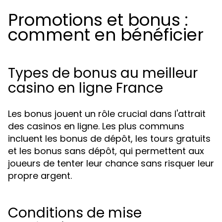
Promotions et bonus :
comment en bénéficier
Types de bonus au meilleur
casino en ligne France
Les bonus jouent un rôle crucial dans l'attrait
des casinos en ligne. Les plus communs
incluent les bonus de dépôt, les tours gratuits
et les bonus sans dépôt, qui permettent aux
joueurs de tenter leur chance sans risquer leur
propre argent.
Conditions de mise