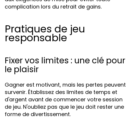
complication lors du retrait de gains.
Pratiques de jeu
responsable
Fixer vos limites : une clé pour
le plaisir
Gagner est motivant, mais les pertes peuvent
survenir. Établissez des limites de temps et
d'argent avant de commencer votre session
de jeu. N'oubliez pas que le jeu doit rester une
forme de divertissement.