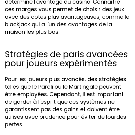
détermine l'avantage du casino. Connaître
ces marges vous permet de choisir des jeux
avec des cotes plus avantageuses, comme le
blackjack qui a l'un des avantages de la
maison les plus bas.
Stratégies de paris avancées
pour joueurs expérimentés
Pour les joueurs plus avancés, des stratégies
telles que le Paroli ou le Martingale peuvent
être employées. Cependant, il est important
de garder à l'esprit que ces systèmes ne
garantissent pas des gains et doivent être
utilisés avec prudence pour éviter de lourdes
pertes.