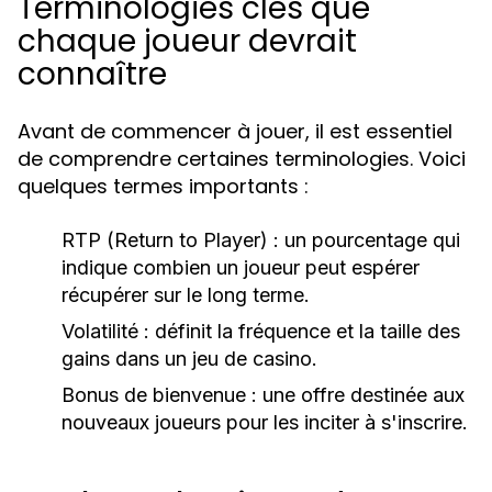
Terminologies clés que
chaque joueur devrait
connaître
Avant de commencer à jouer, il est essentiel
de comprendre certaines terminologies. Voici
quelques termes importants :
RTP
(Return to Player) : un pourcentage qui
indique combien un joueur peut espérer
récupérer sur le long terme.
Volatilité
: définit la fréquence et la taille des
gains dans un jeu de casino.
Bonus de bienvenue
: une offre destinée aux
nouveaux joueurs pour les inciter à s'inscrire.