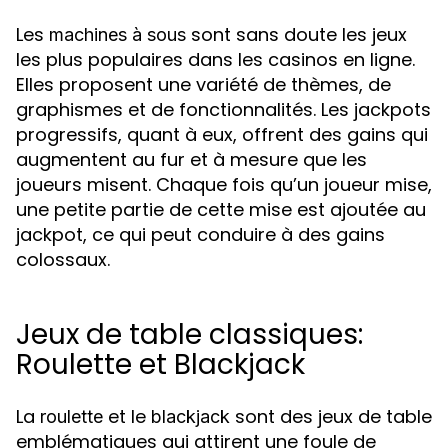
Les
sont sans doute les jeux
machines à sous
les plus populaires dans les casinos en ligne.
Elles proposent une variété de thèmes, de
graphismes et de fonctionnalités. Les jackpots
progressifs, quant à eux, offrent des gains qui
augmentent au fur et à mesure que les
joueurs misent. Chaque fois qu’un joueur mise,
une petite partie de cette mise est ajoutée au
jackpot, ce qui peut conduire à des gains
colossaux.
Jeux de table classiques:
Roulette et Blackjack
La
et le
sont des jeux de table
roulette
blackjack
emblématiques qui attirent une foule de