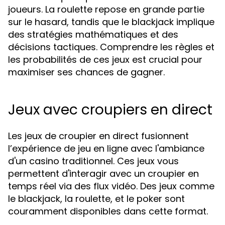
joueurs. La roulette repose en grande partie
sur le hasard, tandis que le blackjack implique
des stratégies mathématiques et des
décisions tactiques. Comprendre les règles et
les probabilités de ces jeux est crucial pour
maximiser ses chances de gagner.
Jeux avec croupiers en direct
Les jeux de croupier en direct fusionnent
l’expérience de jeu en ligne avec l'ambiance
d'un casino traditionnel. Ces jeux vous
permettent d'interagir avec un croupier en
temps réel via des flux vidéo. Des jeux comme
le blackjack, la roulette, et le poker sont
couramment disponibles dans cette format.