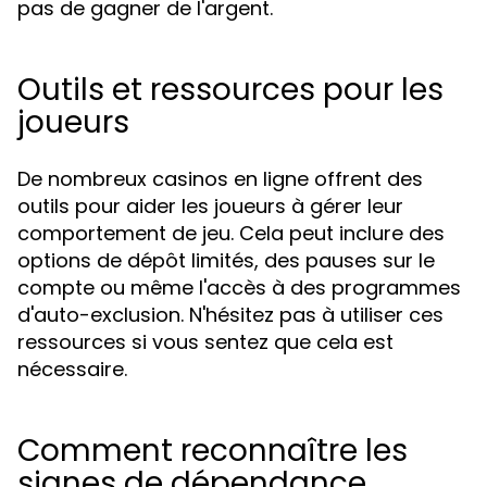
pas de gagner de l'argent.
Outils et ressources pour les
joueurs
De nombreux casinos en ligne offrent des
outils pour aider les joueurs à gérer leur
comportement de jeu. Cela peut inclure des
options de dépôt limités, des pauses sur le
compte ou même l'accès à des programmes
d'auto-exclusion. N'hésitez pas à utiliser ces
ressources si vous sentez que cela est
nécessaire.
Comment reconnaître les
signes de dépendance