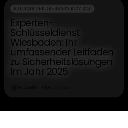
BUSINESS AND CONSUMER SERVICES
Experten-
Schlüsseldienst
Wiesbaden: Ihr
umfassender Leitfaden
zu Sicherheitslösungen
im Jahr 2025
Michael Kim
Dec 10, 2025
M