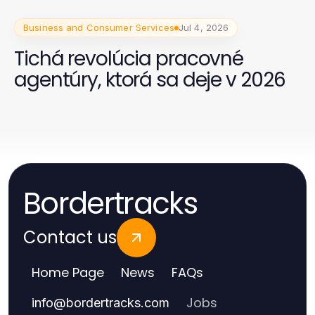
Business and Consumer Services
Jul 4, 2026
Tichá revolúcia pracovné
agentúry, ktorá sa deje v 2026
Bordertracks
Contact us
Home Page
News
FAQs
Jobs
info
@
bordertracks.com