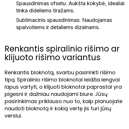
Spausdinimas ofsetu:
Aukšta kokybė, idealiai
tinka dideliems tiražams.
Sublimacinis spausdinimas:
Naudojamas
spalvotiems ir detaliems dizainams.
Renkantis spiralinio rišimo ar
klijuoto rišimo variantus
Renkantis bloknotą, svarbu pasirinkti rišimo
tipą. Spiralinio rišimo bloknotai leidžia lengvai
lapus vartyti, o klijuoti bloknotai paprastai yra
pigesni ir dažniau naudojami biure. Jūsų
pasirinkimas priklauso nuo to, kaip planuojate
naudoti bloknotą ir kokią vertę jis turi jūsų
verslui.