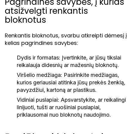
Pagrindinės savybės, į kurias
atsižvelgti renkantis
bloknotus
Renkantis bloknotus, svarbu atkreipti dėmesį į
kelias pagrindines savybes:
Dydis ir formatas:
Įvertinkite, ar jūsų tikslai
reikalauja didesnių ar mažesnių bloknotų.
Viršelio medžiaga:
Pasirinkite medžiagas,
kurios geriausiai atitinka jūsų prekės ženklą,
pavyzdžiui, kartoną ar plastikus.
Vidiniai puslapiai:
Apsvarstykite, ar reikalingi
linijuoti, tušti ar ruošiniai puslapiai,
priklausomai nuo bloknotų naudojimo.