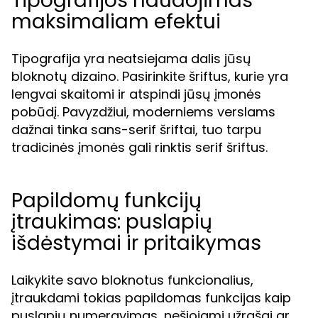
Tipografijos naudojimas
maksimaliam efektui
Tipografija yra neatsiejama dalis jūsų
bloknotų dizaino. Pasirinkite šriftus, kurie yra
lengvai skaitomi ir atspindi jūsų įmonės
pobūdį. Pavyzdžiui, moderniems verslams
dažnai tinka sans-serif šriftai, tuo tarpu
tradicinės įmonės gali rinktis serif šriftus.
Papildomų funkcijų
įtraukimas: puslapių
išdėstymai ir pritaikymas
Laikykite savo bloknotus funkcionalius,
įtraukdami tokias papildomas funkcijas kaip
puslapių numeravimas, nešiojami užrašai ar