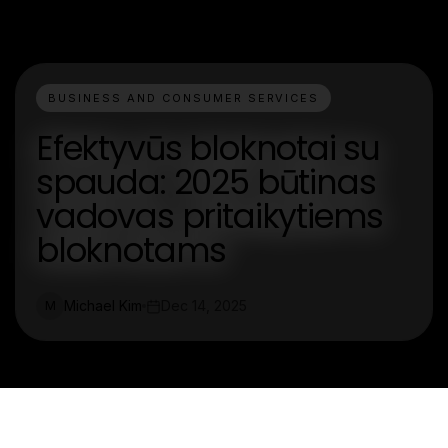
BUSINESS AND CONSUMER SERVICES
Efektyvūs bloknotai su
spauda: 2025 būtinas
vadovas pritaikytiems
bloknotams
Michael Kim
Dec 14, 2025
M