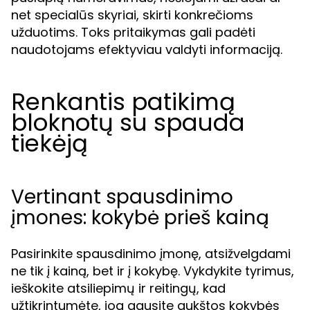
net specialūs skyriai, skirti konkrečioms
užduotims. Toks pritaikymas gali padėti
naudotojams efektyviau valdyti informaciją.
Renkantis patikimą
bloknotų su spauda
tiekėją
Vertinant spausdinimo
įmones: kokybė prieš kainą
Pasirinkite spausdinimo įmonę, atsižvelgdami
ne tik į kainą, bet ir į kokybę. Vykdykite tyrimus,
ieškokite atsiliepimų ir reitingų, kad
užtikrintumėte, jog gausite aukštos kokybės