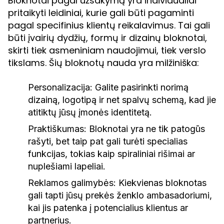
Bloknotai pagal užsakymą yra individualiai
pritaikyti leidiniai, kurie gali būti pagaminti
pagal specifinius klientų reikalavimus. Tai gali
būti įvairių dydžių, formų ir dizainų bloknotai,
skirti tiek asmeniniam naudojimui, tiek verslo
tikslams. Šių bloknotų nauda yra milžiniška:
Personalizacija:
Galite pasirinkti norimą
dizainą, logotipą ir net spalvų schemą, kad jie
atitiktų jūsų įmonės identitetą.
Praktiškumas:
Bloknotai yra ne tik patogūs
rašyti, bet taip pat gali turėti specialias
funkcijas, tokias kaip spiraliniai rišimai ar
nuplešiami lapeliai.
Reklamos galimybės:
Kiekvienas bloknotas
gali tapti jūsų prekės ženklo ambasadoriumi,
kai jis patenka į potencialius klientus ar
partnerius.