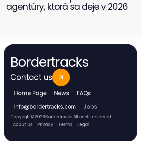
agentúry, ktorá sa deje v 2026
Bordertracks
Contact us
Home Page
News
FAQs
Jobs
info
@
bordertracks.com
Copyright
©
2026
Bordertracks
.
All rights reserved
About Us
Privacy
Terms
Legal